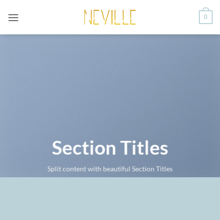
Saltar
0
al
contenido
Section Titles
Split content with beautiful Section Titles