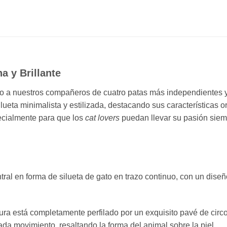
a y Brillante
vo a nuestros compañeros de cuatro patas más independientes y
ilueta minimalista y estilizada, destacando sus características 
pecialmente para que los
cat lovers
puedan llevar su pasión siem
entral en forma de silueta de gato en trazo continuo, con un di
gura está completamente perfilado por un exquisito pavé de circ
ada movimiento, resaltando la forma del animal sobre la piel.