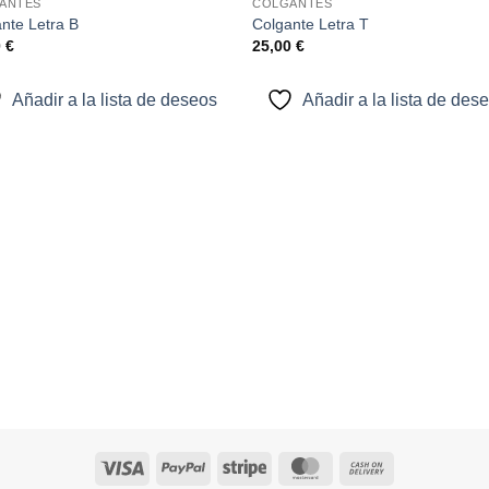
ANTES
COLGANTES
Añadir
Aña
nte Letra B
Colgante Letra T
a la
a l
0
€
25,00
€
lista de
lista
deseos
des
Añadir a la lista de deseos
Añadir a la lista de des
Visa
PayPal
Stripe
MasterCard
Cash