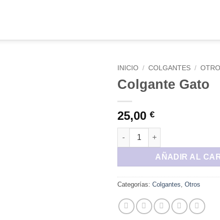
INICIO
/
COLGANTES
/
OTR
Colgante Gato
Añadir
a la
lista de
25,00
€
deseos
Colgante Gato cantidad
AÑADIR AL CA
Categorías:
Colgantes
,
Otros