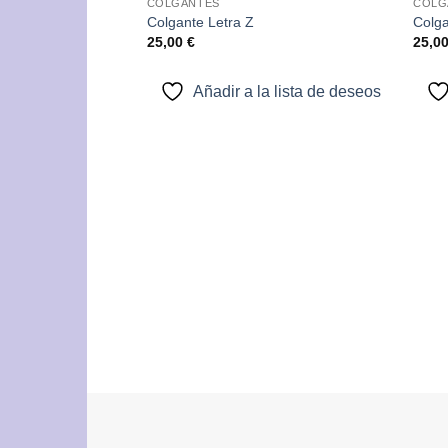
COLGANTES
COLG
Añadir
Colgante Letra Z
Colga
a la
25,00
€
25,0
lista de
deseos
Añadir a la lista de deseos