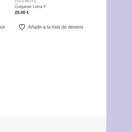
COLGANTES
dir
Añadir
Colgante Letra F
a
a la
25,00
€
 de
lista de
eos
deseos
eos
Añadir a la lista de deseos
COLGANTES
Colgante Letra A
25,00
€
Añadir a la 