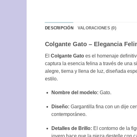
DESCRIPCIÓN
VALORACIONES (0)
Colgante Gato – Elegancia Felin
El
Colgante Gato
es el homenaje definiti
captura la esencia felina a través de una s
alegre, tierna y llena de luz, diseñada es
estilo.
Nombre del modelo:
Gato.
Diseño:
Gargantilla fina con un dije c
contemporáneo.
Detalles de Brillo:
El contorno de la fi
joyero hace que la pieza destelle con c