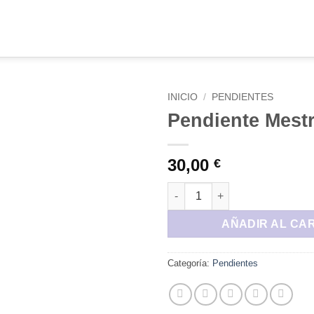
INICIO
/
PENDIENTES
Pendiente Mestr
Añadir
a la
lista de
30,00
€
deseos
Pendiente Mestral cantidad
AÑADIR AL CA
Categoría:
Pendientes