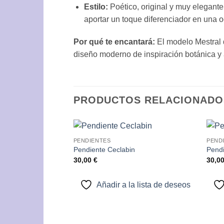
Estilo:
Poético, original y muy elegante
aportar un toque diferenciador en una o
Por qué te encantará:
El modelo Mestral d
diseño moderno de inspiración botánica y a
PRODUCTOS RELACIONADO
PENDIENTES
PEND
Añadir
Pendiente Ceclabin
Pendi
a la
30,00
€
30,0
lista de
deseos
Añadir a la lista de deseos