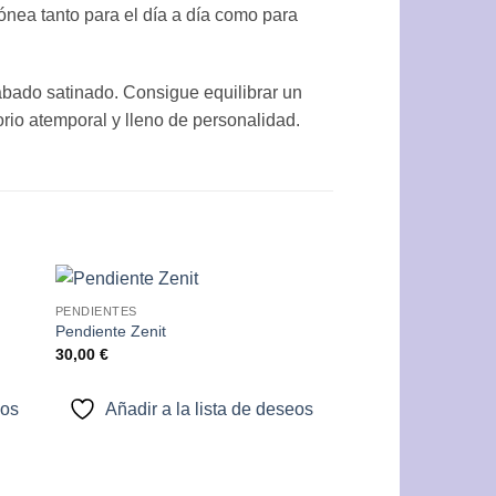
ónea tanto para el día a día como para
cabado satinado. Consigue equilibrar un
rio atemporal y lleno de personalidad.
PENDIENTES
dir
Añadir
Pendiente Zenit
a
a la
30,00
€
 de
lista de
eos
deseos
eos
Añadir a la lista de deseos