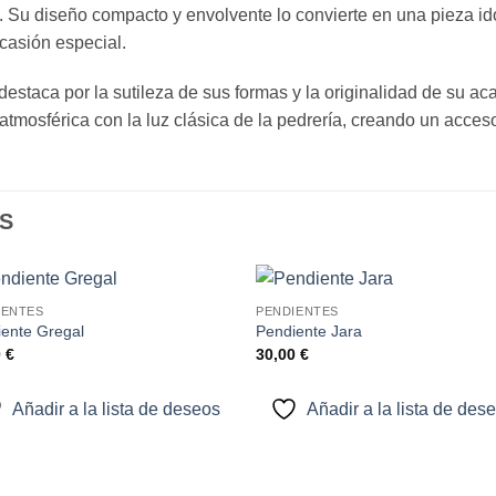
. Su diseño compacto y envolvente lo convierte en una pieza id
casión especial.
estaca por la sutileza de sus formas y la originalidad de su a
tmosférica con la luz clásica de la pedrería, creando un acceso
S
IENTES
PENDIENTES
Añadir
Aña
ente Gregal
Pendiente Jara
a la
a l
0
€
30,00
€
lista de
lista
deseos
des
Añadir a la lista de deseos
Añadir a la lista de des