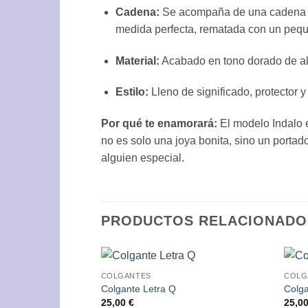
Cadena:
Se acompaña de una cadena de e
medida perfecta, rematada con un pequ
Material:
Acabado en tono dorado de alta
Estilo:
Lleno de significado, protector y
Por qué te enamorará:
El modelo Indalo e
no es solo una joya bonita, sino un portado
alguien especial.
PRODUCTOS RELACIONADO
COLGANTES
COLG
Añadir
Colgante Letra Q
Colga
a la
25,00
€
25,0
lista de