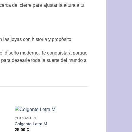
ca del cierre para ajustar la altura a tu
 las joyas con historia y propósito.
 del diseño moderno. Te conquistará porque
o para desearle toda la suerte del mundo a
COLGANTES
dir
Añadir
Colgante Letra M
a
a la
25,00
€
 de
lista de