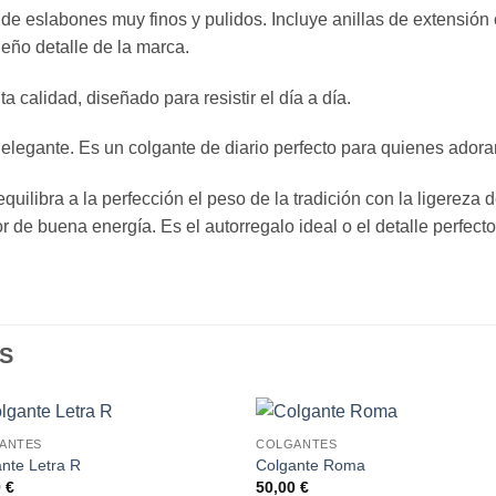
slabones muy finos y pulidos. Incluye anillas de extensión cer
eño detalle de la marca.
 calidad, diseñado para resistir el día a día.
 elegante. Es un colgante de diario perfecto para quienes adoran
quilibra a la perfección el peso de la tradición con la ligereza
r de buena energía. Es el autorregalo ideal o el detalle perfect
S
ANTES
COLGANTES
Añadir
Aña
nte Letra R
Colgante Roma
a la
a l
0
€
50,00
€
lista de
lista