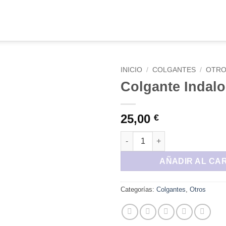
INICIO
/
COLGANTES
/
OTR
Colgante Indalo
Añadir
a la
lista de
25,00
€
deseos
Colgante Indalo cantidad
AÑADIR AL CA
Categorías:
Colgantes
,
Otros