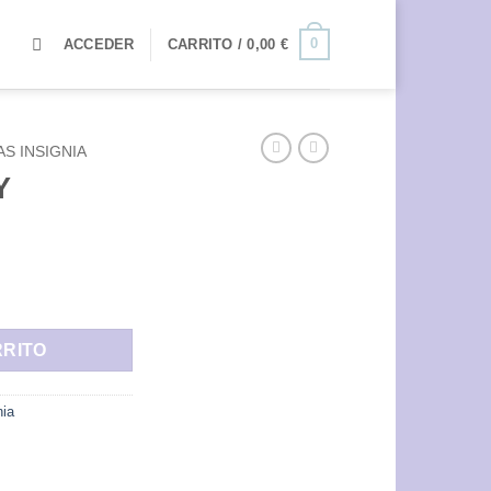
0
ACCEDER
CARRITO /
0,00
€
S INSIGNIA
Y
RRITO
nia