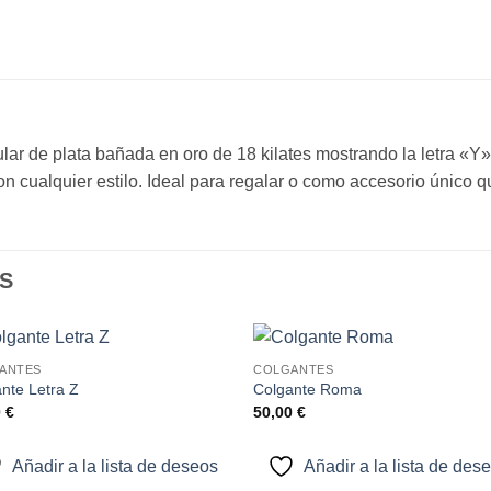
ar de plata bañada en oro de 18 kilates mostrando la letra «Y» 
 cualquier estilo. Ideal para regalar o como accesorio único que
S
ANTES
COLGANTES
Añadir
Aña
nte Letra Z
Colgante Roma
a la
a l
0
€
50,00
€
lista de
lista
deseos
des
Añadir a la lista de deseos
Añadir a la lista de des