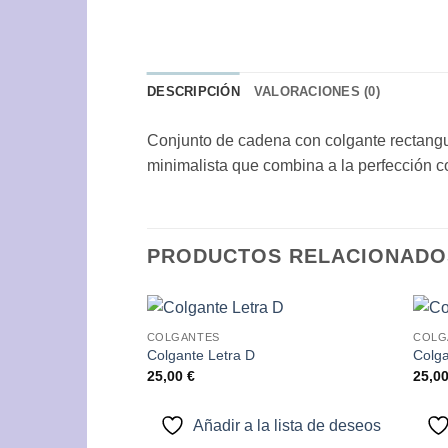
DESCRIPCIÓN
VALORACIONES (0)
Conjunto de cadena con colgante rectangul
minimalista que combina a la perfección con
PRODUCTOS RELACIONADO
COLGANTES
COLG
Añadir
Colgante Letra D
Colga
a la
25,00
€
25,0
lista de
deseos
Añadir a la lista de deseos