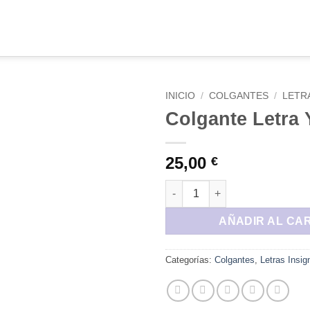
INICIO
/
COLGANTES
/
LETRA
Colgante Letra 
Añadir
a la
lista de
25,00
€
deseos
Colgante Letra Y cantidad
AÑADIR AL CA
Categorías:
Colgantes
,
Letras Insig