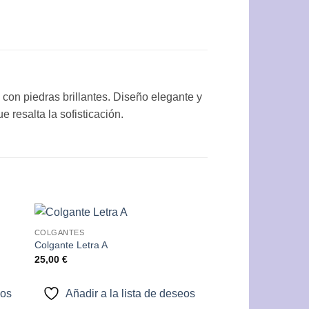
con piedras brillantes. Diseño elegante y
 resalta la sofisticación.
COLGANTES
dir
Añadir
Colgante Letra A
a
a la
25,00
€
 de
lista de
eos
deseos
eos
Añadir a la lista de deseos