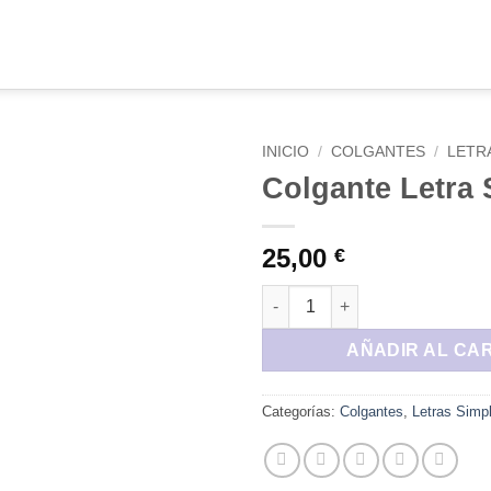
INICIO
/
COLGANTES
/
LETR
Colgante Letra 
Añadir
a la
lista de
25,00
€
deseos
Colgante Letra Simple A canti
AÑADIR AL CA
Categorías:
Colgantes
,
Letras Simp