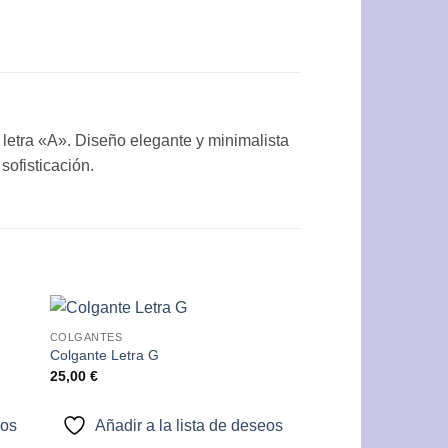
 letra «A». Diseño elegante y minimalista
sofisticación.
COLGANTES
dir
Añadir
Colgante Letra G
a
a la
25,00
€
 de
lista de
eos
deseos
eos
Añadir a la lista de deseos