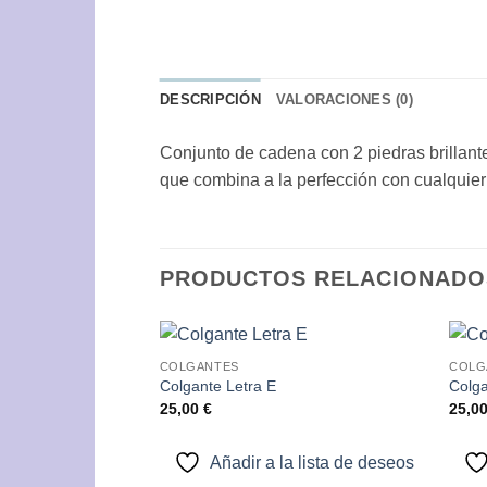
DESCRIPCIÓN
VALORACIONES (0)
Conjunto de cadena con 2 piedras brillante
que combina a la perfección con cualquier e
PRODUCTOS RELACIONADO
COLGANTES
COLG
Añadir
Colgante Letra E
Colga
a la
25,00
€
25,0
lista de
deseos
Añadir a la lista de deseos