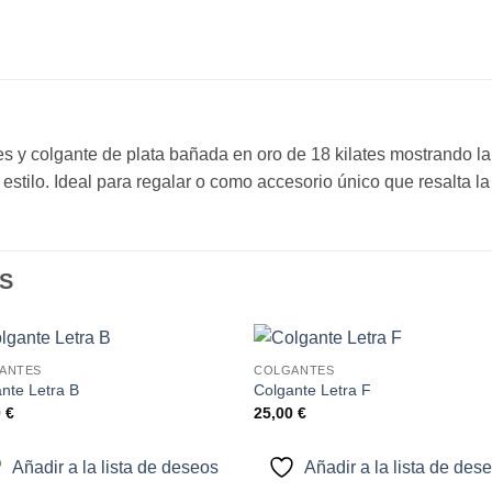
s y colgante de plata bañada en oro de 18 kilates mostrando la
stilo. Ideal para regalar o como accesorio único que resalta la 
S
ANTES
COLGANTES
Añadir
Aña
nte Letra B
Colgante Letra F
a la
a l
0
€
25,00
€
lista de
lista
deseos
des
Añadir a la lista de deseos
Añadir a la lista de des