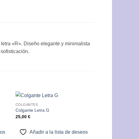
 letra «R». Diseño elegante y minimalista
sofisticación.
COLGANTES
dir
Añadir
Colgante Letra G
a
a la
25,00
€
 de
lista de
eos
deseos
eos
Añadir a la lista de deseos