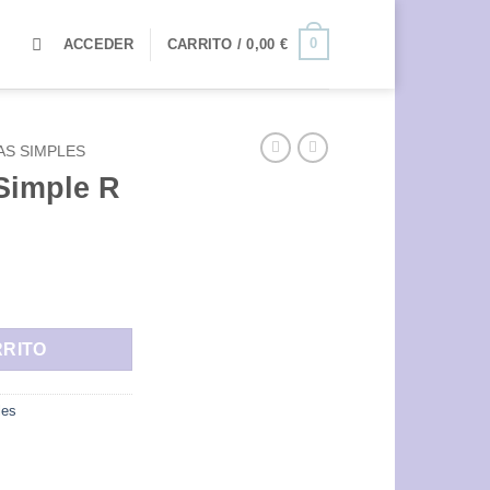
0
ACCEDER
CARRITO /
0,00
€
AS SIMPLES
Simple R
dad
RRITO
les