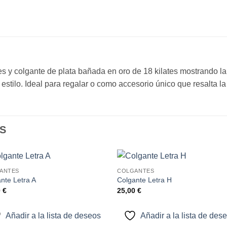
s y colgante de plata bañada en oro de 18 kilates mostrando la
stilo. Ideal para regalar o como accesorio único que resalta la 
S
ANTES
COLGANTES
Añadir
Aña
nte Letra A
Colgante Letra H
a la
a l
0
€
25,00
€
lista de
lista
deseos
des
Añadir a la lista de deseos
Añadir a la lista de des