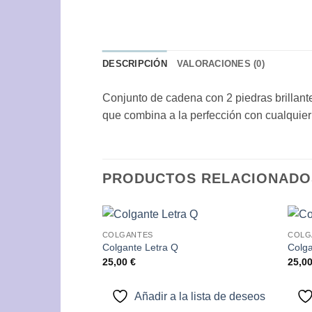
DESCRIPCIÓN
VALORACIONES (0)
Conjunto de cadena con 2 piedras brillante
que combina a la perfección con cualquier e
PRODUCTOS RELACIONADO
COLGANTES
COLG
Añadir
Colgante Letra Q
Colga
a la
25,00
€
25,0
lista de
deseos
Añadir a la lista de deseos