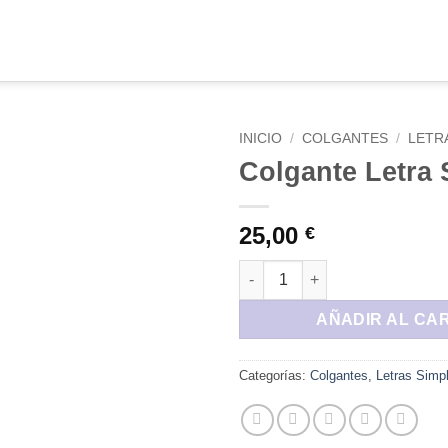
INICIO
/
COLGANTES
/
LETR
Colgante Letra 
Añadir
a la
lista de
25,00
€
deseos
Colgante Letra Simple R canti
AÑADIR AL CA
Categorías:
Colgantes
,
Letras Simp